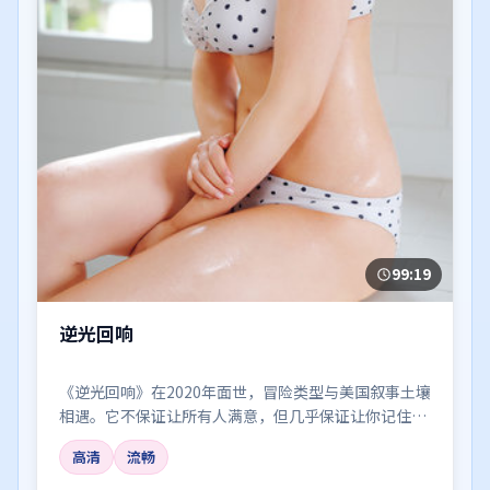
99:19
逆光回响
《逆光回响》在2020年面世，冒险类型与美国叙事土壤
相遇。它不保证让所有人满意，但几乎保证让你记住一
两个镜头、一两句对白，以及散场后心里那点挥之不去
高清
流畅
的回声。