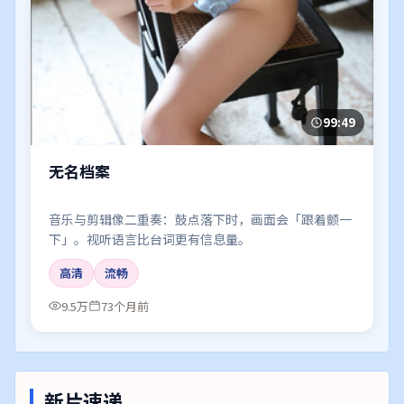
99:49
无名档案
音乐与剪辑像二重奏：鼓点落下时，画面会「跟着颤一
下」。视听语言比台词更有信息量。
高清
流畅
9.5万
73个月前
新片速递