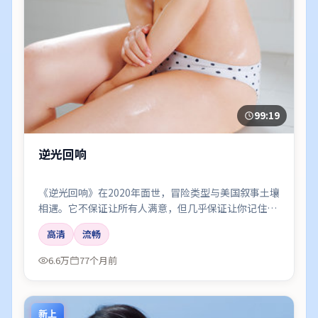
99:19
逆光回响
《逆光回响》在2020年面世，冒险类型与美国叙事土壤
相遇。它不保证让所有人满意，但几乎保证让你记住一
两个镜头、一两句对白，以及散场后心里那点挥之不去
高清
流畅
的回声。
6.6万
77个月前
新上