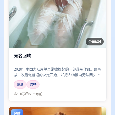
99:36
无名回响
2020年中国大陆片单里常被提起的一部悬疑作品。故事
从一次看似普通的决定开始，却把人物推向无法回头的
岔路；剪辑利落，情绪像潮水一样有涨有落。
高清
流畅
9.8万
68个月前
热播