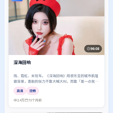
96:08
深海回响
雨、霓虹、末班车。《深海回响》用很东亚的城市肌理
做背景，喜剧的张力不靠大喊大叫，而靠「差一点就说
出口」的沉默。
高清
流畅
2.4万
73个月前