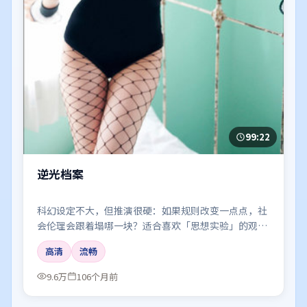
99:22
逆光档案
科幻设定不大，但推演很硬：如果规则改变一点点，社
会伦理会跟着塌哪一块？适合喜欢「思想实验」的观
众。
高清
流畅
9.6万
106个月前