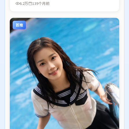
6.2万
139个月前
首推