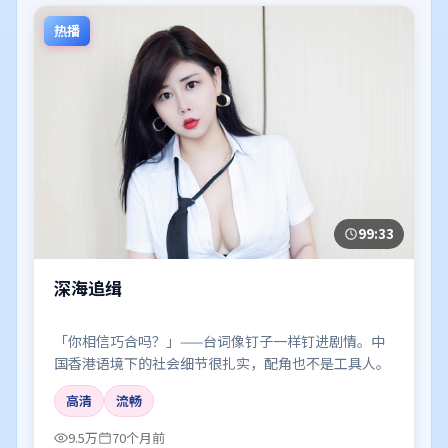
热播
99:33
深海追缉
「你相信巧合吗？」——台词像钉子一样钉进剧情。中
国香港语境下的社会细节很扎实，配角也不是工具人。
高清
流畅
9.5万
70个月前