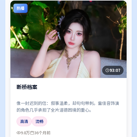
热播
93:07
断桥档案
像一封迟到的信：叙事温柔，却句句带刺。雷佳音饰演
的角色几乎承担了全片道德困境的重心。
高清
流畅
9.8万
36个月前