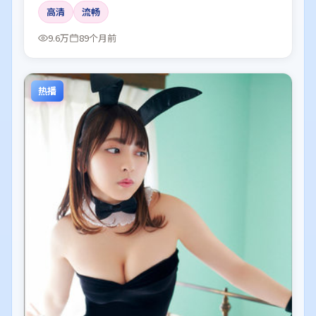
高清
流畅
9.6万
89个月前
热播