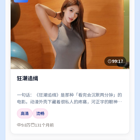
99:17
狂潮追缉
一句话：《狂潮追缉》是那种「看完会沉默两分钟」的
电影。动漫外壳下藏着很私人的疼痛，河正宇的眼神戏
尤其要命。
高清
流畅
9.8万
131个月前