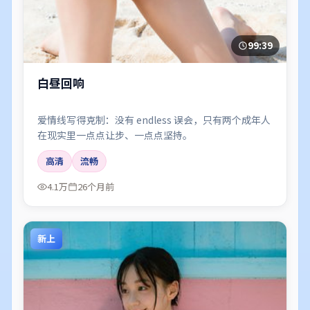
99:39
白昼回响
爱情线写得克制：没有 endless 误会，只有两个成年人
在现实里一点点让步、一点点坚持。
高清
流畅
4.1万
26个月前
新上