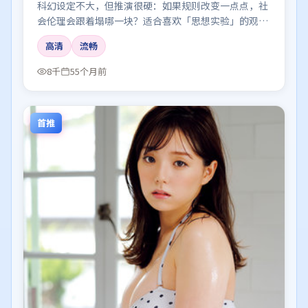
科幻设定不大，但推演很硬：如果规则改变一点点，社
会伦理会跟着塌哪一块？适合喜欢「思想实验」的观
众。
高清
流畅
8千
55个月前
首推