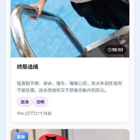
98:03
终局追缉
轻喜剧节奏：误会、撞车、嘴硬心软，笑点来自性格而
不是尬梗。适合想放松又不想看无脑片的观众。
高清
流畅
6.2万
37个月前
首推