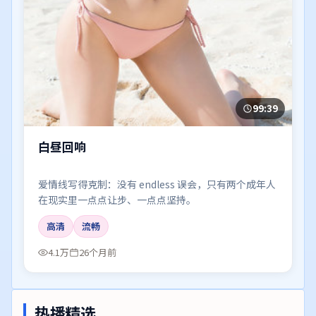
99:39
白昼回响
爱情线写得克制：没有 endless 误会，只有两个成年人
在现实里一点点让步、一点点坚持。
高清
流畅
4.1万
26个月前
热播精选