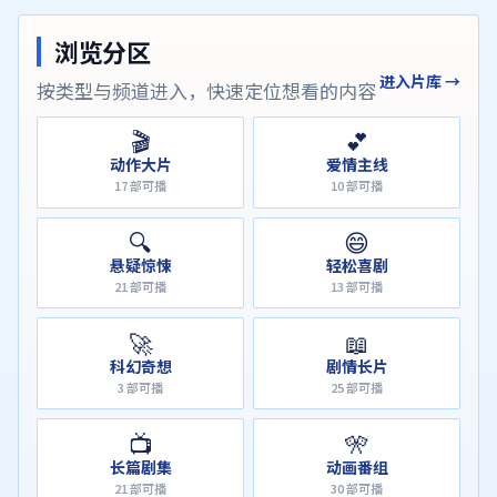
浏览分区
进入片库 →
按类型与频道进入，快速定位想看的内容
🎬
💕
动作大片
爱情主线
17
部可播
10
部可播
🔍
😄
悬疑惊悚
轻松喜剧
21
部可播
13
部可播
🚀
📖
科幻奇想
剧情长片
3
部可播
25
部可播
📺
🎌
长篇剧集
动画番组
21
部可播
30
部可播