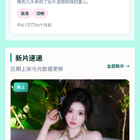
角色几乎承担了全片道德困境的重心。
高清
流畅
8.7万
36个月前
新片速递
全部新片 →
近期上架与元数据更新
新上