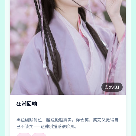
99:31
狂潮回响
黑色幽默到位：越荒诞越真实。你会笑，笑完又觉得自
己不该笑——这种别扭感很珍贵。