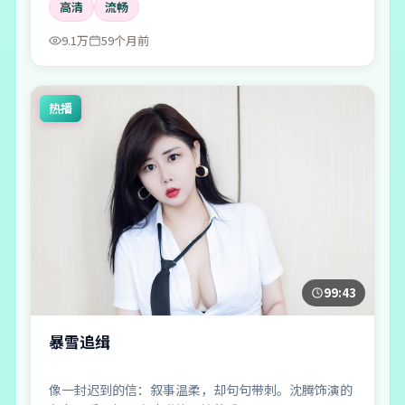
高清
流畅
9.1万
59个月前
热播
99:43
暴雪追缉
像一封迟到的信：叙事温柔，却句句带刺。沈腾饰演的