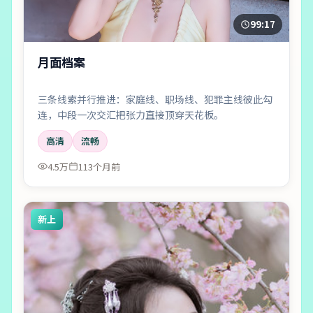
99:17
月面档案
三条线索并行推进：家庭线、职场线、犯罪主线彼此勾
连，中段一次交汇把张力直接顶穿天花板。
高清
流畅
4.5万
113个月前
新上