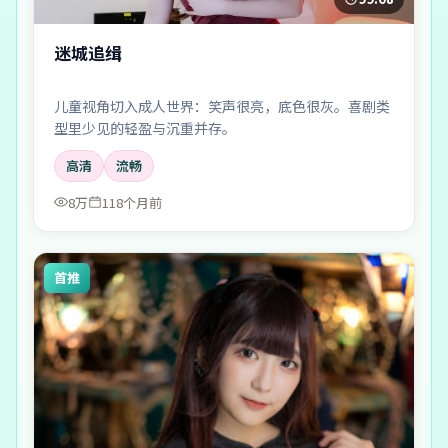
迷城追缉
儿童视角切入成人世界：笑声很亮，底色很灰。喜剧类
型里少见的轻盈与沉重并存。
高清
流畅
8万
118个月前
首推