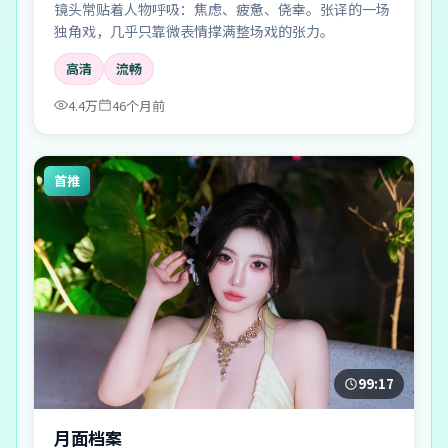
镜头常贴着人物呼吸：焦虑、疲惫、侥幸。张译的一场
独角戏，几乎只靠微表情撑满整场戏的张力。
高清
流畅
4.4万
46个月前
首推
99:17
月面档案