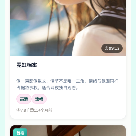
99:12
霓虹档案
像一篇影像散文：情节不是唯一主角，情绪与氛围同样
占据叙事权。适合深夜独自观看。
高清
流畅
7.8千
114个月前
首推