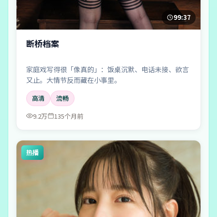
99:37
断桥档案
家庭戏写得很「像真的」：饭桌沉默、电话未接、欲言
又止。大情节反而藏在小事里。
高清
流畅
9.2万
135个月前
热播