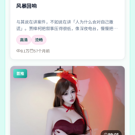
风暴回响
与其说在讲案件，不如说在讲「人为什么会对自己撒
谎」。贾樟柯把叙事压得很低，像深夜电台，慢慢把听
众引进雾里。
高清
流畅
8.1万
57个月前
首推
99:08