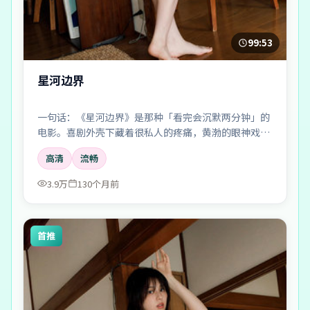
99:53
星河边界
一句话：《星河边界》是那种「看完会沉默两分钟」的
电影。喜剧外壳下藏着很私人的疼痛，黄渤的眼神戏尤
其要命。
高清
流畅
3.9万
130个月前
首推