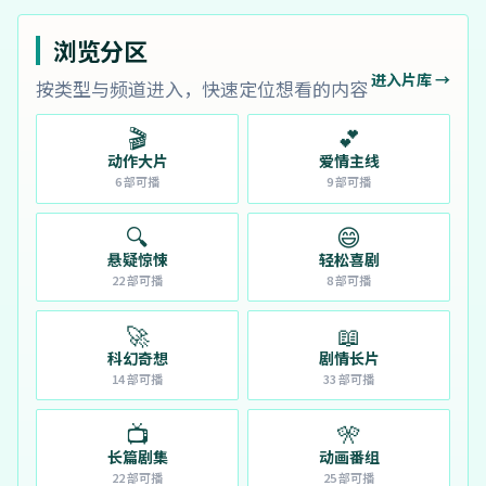
浏览分区
进入片库 →
按类型与频道进入，快速定位想看的内容
🎬
💕
动作大片
爱情主线
6
部可播
9
部可播
🔍
😄
悬疑惊悚
轻松喜剧
22
部可播
8
部可播
🚀
📖
科幻奇想
剧情长片
14
部可播
33
部可播
📺
🎌
长篇剧集
动画番组
22
部可播
25
部可播