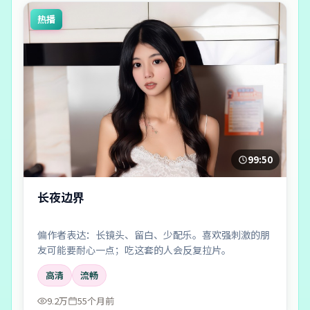
热播
99:50
长夜边界
偏作者表达：长镜头、留白、少配乐。喜欢强刺激的朋
友可能要耐心一点；吃这套的人会反复拉片。
高清
流畅
9.2万
55个月前